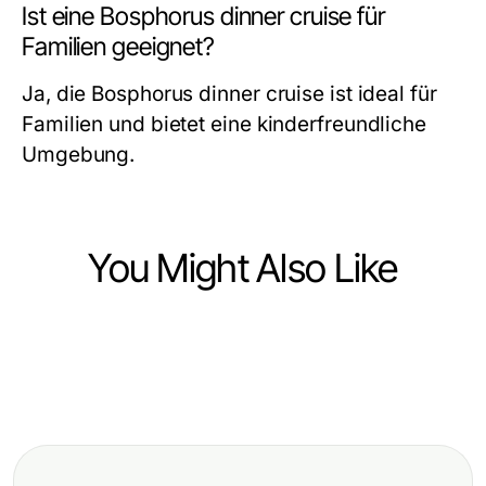
Ist eine Bosphorus dinner cruise für
Familien geeignet?
Ja, die Bosphorus dinner cruise ist ideal für
Familien und bietet eine kinderfreundliche
Umgebung.
You Might Also Like
Travel and Tourism
Travel and Tourism
Bosphorus dinner cruise: Ein
Travel and Tourism
Genießen Sie ein unvergessliches
unvergessliches Erlebnis auf dem
Die Faszination von Casa Batlló
Bosphorus dinner cruise Erlebnis
Wasser
Barcelona: Architektur und